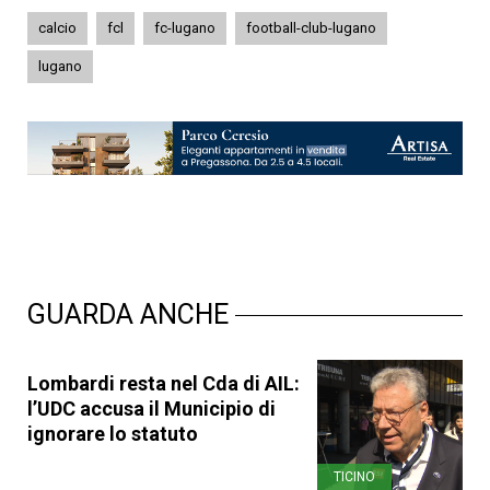
calcio
fcl
fc-lugano
football-club-lugano
lugano
GUARDA ANCHE
Lombardi resta nel Cda di AIL:
l’UDC accusa il Municipio di
ignorare lo statuto
TICINO