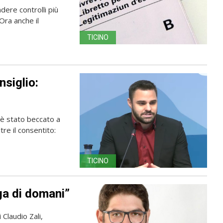
ndere controlli più
Ora anche il
TICINO
nsiglio:
, è stato beccato a
tre il consentito:
TICINO
ega di domani”
 Claudio Zali,