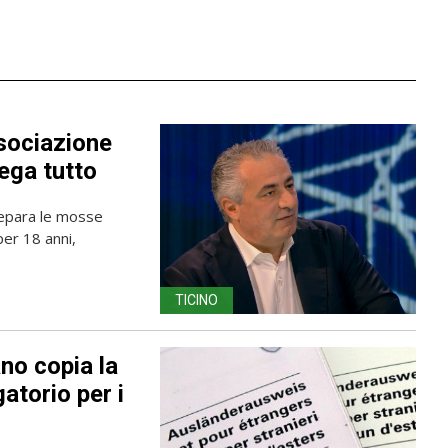
ssociazione
nega tutto
prepara le mosse
per 18 anni,
TICINO
no copia la
gatorio per i