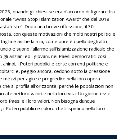
2023, quando gli chiesi se era d’accordo di figurare fra
zionale “Swiss Stop Islamization Award” che dal 2018
astafeste”. Dopo una breve riflessione, il 30
osta, con queste motivazioni che molti nostri politici e
aglia è anche la mia, come pure è quella degli altri
uncio e suono l’allarme sull’islamizzazione radicale che
gli anziani ed i giovani, nei Paesi democratici così
 ahinoi, i Poteri pubblici e certe correnti politiche e
i ascoltarci e, peggio ancora, cedono sotto la pressione
 e mezzi per agire e progredire nella loro opera
 che si profila all’orizzonte, perché le popolazioni non
ate nei loro valori e nella loro vita. Un giorno esse
loro Paesi e i loro valori. Non bisogna dunque
i Poteri pubblici e coloro che li ispirano nella loro