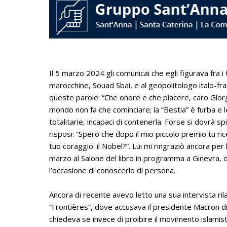
Il 5 marzo 2024 gli comunicai che egli figurava fra i 
marocchine, Souad Sbai, e al geopolitologo italo-fra
queste parole: “Che onore e che piacere, caro Giorgi
mondo non fa che cominciare; la “Bestia” è furba e le
totalitarie, incapaci di contenerla. Forse si dovrà sp
risposi: “Spero che dopo il mio piccolo premio tu ri
tuo coraggio: il Nobel?”. Lui mi ringraziò ancora pe
marzo al Salone del libro in programma a Ginevra,
l’occasione di conoscerlo di persona.
Ancora di recente avevo letto una sua intervista rila
“Frontières”, dove accusava il presidente Macron di
chiedeva se invece di proibire il movimento islamis