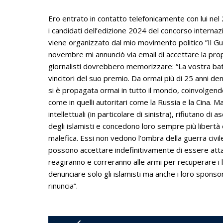
Ero entrato in contatto telefonicamente con lui nel 
i candidati dell’edizione 2024 del concorso interna
viene organizzato dal mio movimento politico ”Il Gu
novembre mi annunciò via email di accettare la prop
giornalisti dovrebbero memorizzare: “La vostra batt
vincitori del suo premio. Da ormai più di 25 anni den
si è propagata ormai in tutto il mondo, coinvolgendo 
come in quelli autoritari come la Russia e la Cina. Ma,
intellettuali (in particolare di sinistra), rifiutano d
degli islamisti e concedono loro sempre più libertà
malefica. Essi non vedono l’ombra della guerra civile
possono accettare indefinitivamente di essere attacc
reagiranno e correranno alle armi per recuperare i 
denunciare solo gli islamisti ma anche i loro sponsor, 
rinuncia”.