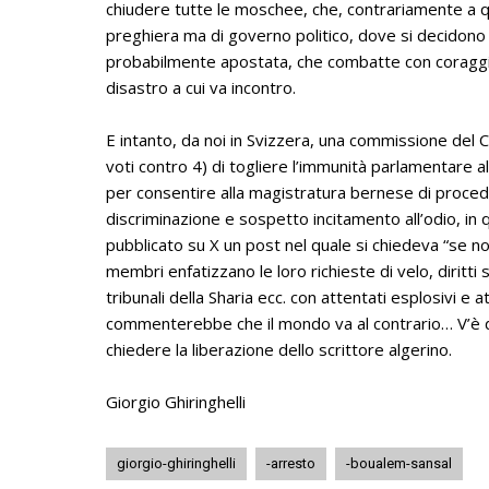
chiudere tutte le moschee, che, contrariamente a qu
preghiera ma di governo politico, dove si decidono 
probabilmente apostata, che combatte con coraggio 
disastro a cui va incontro.
E intanto, da noi in Svizzera, una commissione del C
voti contro 4) di togliere l’immunità parlamentare 
per consentire alla magistratura bernese di proce
discriminazione e sospetto incitamento all’odio, in 
pubblicato su X un post nel quale si chiedeva “se n
membri enfatizzano le loro richieste di velo, diritti sp
tribunali della Sharia ecc. con attentati esplosivi e at
commenterebbe che il mondo va al contrario… V’è da
chiedere la liberazione dello scrittore algerino.
Giorgio Ghiringhelli
giorgio-ghiringhelli
-arresto
-boualem-sansal