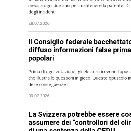
medica ogni due anni per mantenere la patente. Di 
degli incidenti ...
28.07.2026
Il Consiglio federale bacchettat
diffuso informazioni false prima
popolari
Prima di ogni votazione, gli elettori ricevono l'opusc
che illustra le questioni in gioco. Questo opuscolo 
delle conseguenze f...
03.07.2026
La Svizzera potrebbe essere cos
assumere dei "controllori del cl
di una sentenza della CEDU