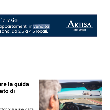
are la guida
ieto di
ttoporsi a una visita