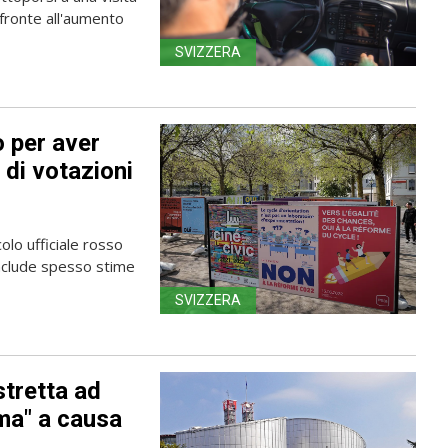
fronte all'aumento
SVIZZERA
o per aver
 di votazioni
olo ufficiale rosso
include spesso stime
SVIZZERA
tretta ad
ima" a causa