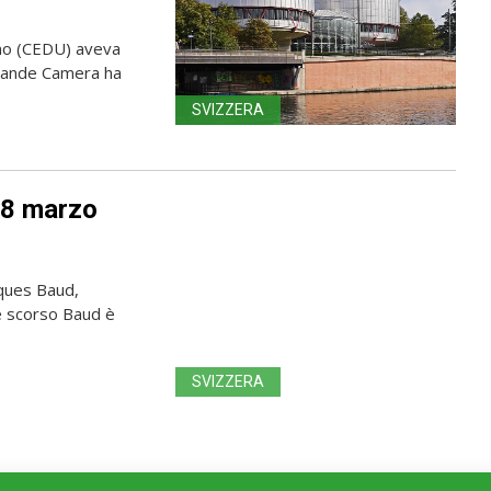
uomo (CEDU) aveva
Grande Camera ha
SVIZZERA
l'8 marzo
cques Baud,
e scorso Baud è
SVIZZERA