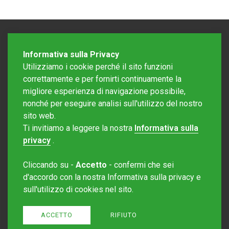
Informativa sulla Privacy
Utilizziamo i cookie perché il sito funzioni
correttamente e per fornirti continuamente la
migliore esperienza di navigazione possibile,
nonché per eseguire analisi sull'utilizzo del nostro
sito web.
Redazione Mattinonline
Ti invitiamo a leggere la nostra
Informativa sulla
Editore Rotostampa SA
redazione@mattinonline.ch
privacy
.
Normativa Privacy (GDPR)
Cliccando su -
Accetto
- confermi che sei
Sito creato da
Redesign
d'accordo con la nostra Informativa sulla privacy e
sull'utilizzo di cookies nel sito.
ACCETTO
RIFIUTO