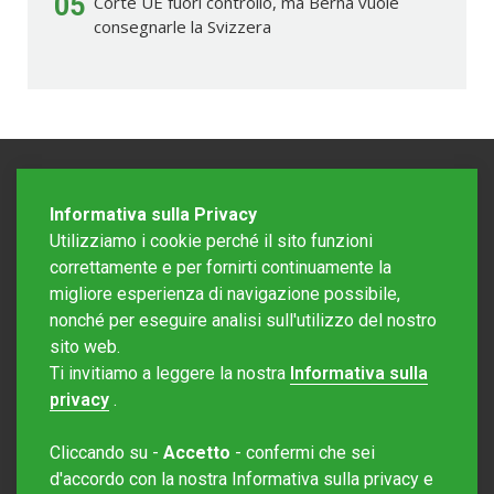
05
Corte UE fuori controllo, ma Berna vuole
consegnarle la Svizzera
Informativa sulla Privacy
Utilizziamo i cookie perché il sito funzioni
correttamente e per fornirti continuamente la
migliore esperienza di navigazione possibile,
nonché per eseguire analisi sull'utilizzo del nostro
sito web.
Redazione Mattinonline
Ti invitiamo a leggere la nostra
Informativa sulla
Editore Rotostampa SA
redazione@mattinonline.ch
privacy
.
Normativa Privacy (GDPR)
Cliccando su -
Accetto
- confermi che sei
Sito creato da
Redesign
d'accordo con la nostra Informativa sulla privacy e