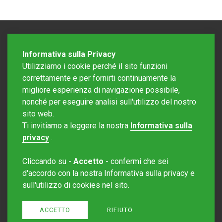
Informativa sulla Privacy
Utilizziamo i cookie perché il sito funzioni
correttamente e per fornirti continuamente la
migliore esperienza di navigazione possibile,
nonché per eseguire analisi sull'utilizzo del nostro
sito web.
Redazione Mattinonline
Ti invitiamo a leggere la nostra
Informativa sulla
Editore Rotostampa SA
redazione@mattinonline.ch
privacy
.
Normativa Privacy (GDPR)
Cliccando su -
Accetto
- confermi che sei
Sito creato da
Redesign
d'accordo con la nostra Informativa sulla privacy e
sull'utilizzo di cookies nel sito.
ACCETTO
RIFIUTO