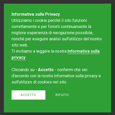
Informativa sulla Privacy
Utilizziamo i cookie perché il sito funzioni
correttamente e per fornirti continuamente la
migliore esperienza di navigazione possibile,
nonché per eseguire analisi sull'utilizzo del nostro
sito web.
Redazione Mattinonline
Ti invitiamo a leggere la nostra
Informativa sulla
Editore Rotostampa SA
redazione@mattinonline.ch
privacy
.
Normativa Privacy (GDPR)
Cliccando su -
Accetto
- confermi che sei
Sito creato da
Redesign
d'accordo con la nostra Informativa sulla privacy e
sull'utilizzo di cookies nel sito.
ACCETTO
RIFIUTO