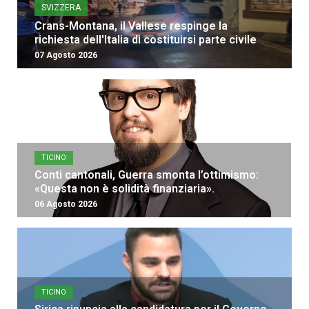
SVIZZERA
Crans-Montana, il Vallese respinge la
richiesta dell'Italia di costituirsi parte civile
07 Agosto 2026
TICINO
Conti cantonali, Guerra smonta l’ottimismo:
«Questa non è solidità finanziaria».
06 Agosto 2026
TICINO