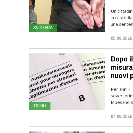
Un cittadin
in custodia
una sentenz
SVIZZERA
05.08.2026
Dopo i
misura 
nuovi 
Per anni il
severi pri
Moesano se
TICINO
04.08.2026