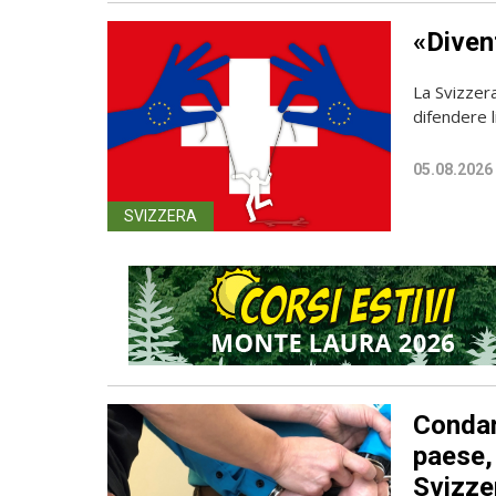
«Diven
La Svizzer
difendere l
05.08.2026
SVIZZERA
Condan
paese, 
Svizze