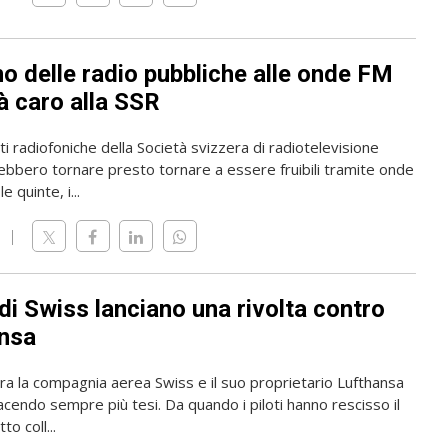
rno delle radio pubbliche alle onde FM
à caro alla SSR
i radiofoniche della Società svizzera di radiotelevisione
ebbero tornare presto tornare a essere fruibili tramite onde
e quinte, i...
i di Swiss lanciano una rivolta contro
nsa
tra la compagnia aerea Swiss e il suo proprietario Lufthansa
acendo sempre più tesi. Da quando i piloti hanno rescisso il
to coll...