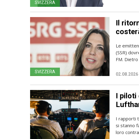
SVIZZERA
Il rito
coster
Le emittent
(SSR) dovr
FM. Dietro l
SVIZZERA
02.08.2026
I pilot
Luftha
I rapporti 
si stanno f
loro contrat