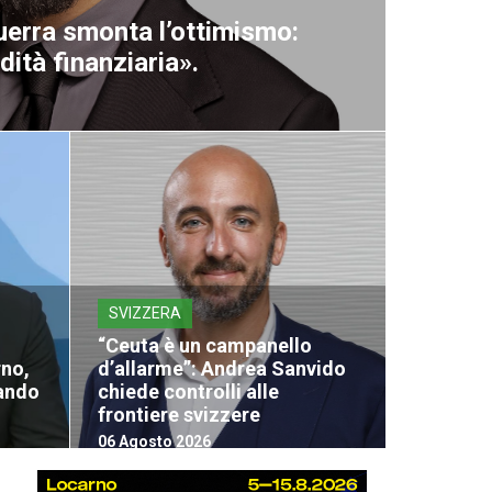
uerra smonta l’ottimismo:
dità finanziaria».
SVIZZERA
“Ceuta è un campanello
rno,
d’allarme”: Andrea Sanvido
mando
chiede controlli alle
frontiere svizzere
06 Agosto 2026