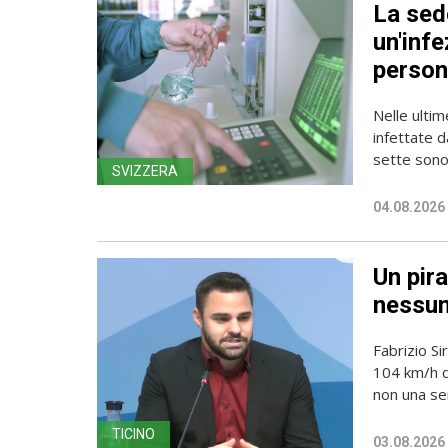
La sede
un'infe
person
Nelle ulti
infettate d
sette sono 
SVIZZERA
04.08.2026
Un pira
nessun
Fabrizio Si
104 km/h do
non una sem
TICINO
03.08.2026