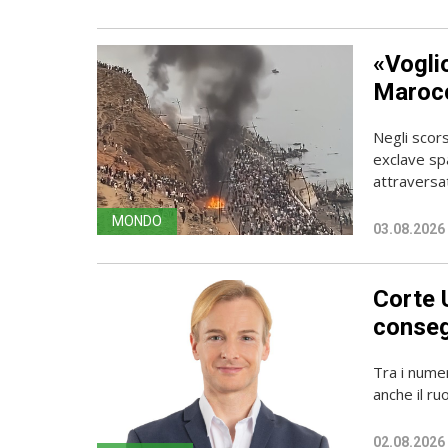
«Vogli
Marocc
Negli scors
exclave spa
attraversato
MONDO
03.08.2026
Corte 
conseg
Tra i numer
anche il ru
02.08.2026