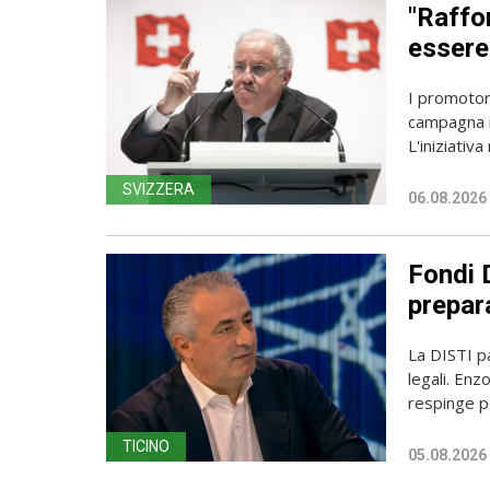
"Raffor
essere 
I promotori
campagna i
L'iniziativa 
SVIZZERA
06.08.2026
Fondi D
prepara
La DISTI pa
legali. Enz
respinge p
TICINO
05.08.2026