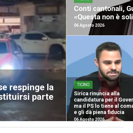
Conti cantonali, G
«Questa non è soli
06 Agosto 2026
se respinge la
TICINO
Sirica rinuncia alla
stituirsi parte
candidatura per il Gove
ma il PS lo tiene al co
e gli dà piena fiducia
06 Agosto 2026