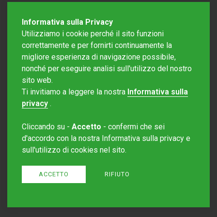
Informativa sulla Privacy
Utilizziamo i cookie perché il sito funzioni
correttamente e per fornirti continuamente la
migliore esperienza di navigazione possibile,
nonché per eseguire analisi sull'utilizzo del nostro
sito web.
Redazione Mattinonline
Ti invitiamo a leggere la nostra
Informativa sulla
Editore Rotostampa SA
redazione@mattinonline.ch
privacy
.
Normativa Privacy (GDPR)
Cliccando su -
Accetto
- confermi che sei
Sito creato da
Redesign
d'accordo con la nostra Informativa sulla privacy e
sull'utilizzo di cookies nel sito.
ACCETTO
RIFIUTO