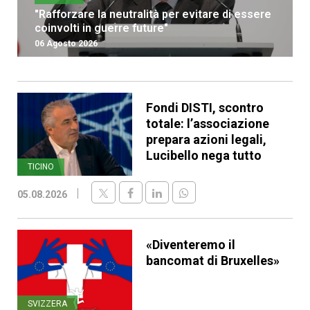
"Rafforzare la neutralità per evitare di essere
coinvolti in guerre future"
06 Agosto 2026
Fondi DISTI, scontro
totale: l’associazione
prepara azioni legali,
Lucibello nega tutto
TICINO
05.08.2026
«Diventeremo il
bancomat di Bruxelles»
SVIZZERA