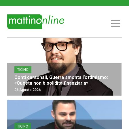
TICINO
Conti cantonali, Guerra smonta l’ottimismo:
«Questa non è solidità finanziaria».
06 Agosto 2026
TICINO