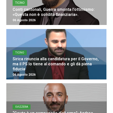
TICINO
Conti cantonali, Guerra smonta l’ottimismo:
«Questa non è solidità finanziaria».
06 Agosto 2026
TICINO
Sirica rinuncia alla candidatura per il Governo,
ma il PS lo tiene al comando e gli dà piena
fiducia
06 Agosto 2026
SVIZZERA