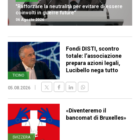
"Rafforzare la neutralità per evitare di essere
coinvolti in guerre future"
06 Agosto 2026
Fondi DISTI, scontro
totale: l’associazione
prepara azioni legali,
Lucibello nega tutto
TICINO
05.08.2026
«Diventeremo il
bancomat di Bruxelles»
SVIZZERA