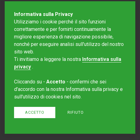
Informativa sulla Privacy
Utilizziamo i cookie perché il sito funzioni
correttamente e per fornirti continuamente la
migliore esperienza di navigazione possibile,
nonché per eseguire analisi sull'utilizzo del nostro
sito web.
Redazione Mattinonline
Ti invitiamo a leggere la nostra
Informativa sulla
Editore Rotostampa SA
redazione@mattinonline.ch
privacy
.
Normativa Privacy (GDPR)
Cliccando su -
Accetto
- confermi che sei
Sito creato da
Redesign
d'accordo con la nostra Informativa sulla privacy e
sull'utilizzo di cookies nel sito.
ACCETTO
RIFIUTO