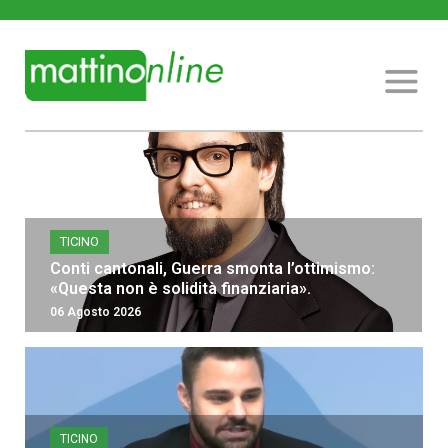
TICINO
Conti cantonali, Guerra smonta l’ottimismo:
«Questa non è solidità finanziaria».
06 Agosto 2026
TICINO