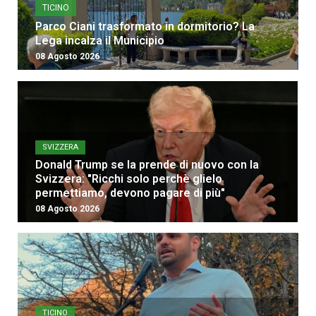
TICINO
Parco Ciani trasformato in dormitorio? La
Lega incalza il Municipio
08 Agosto 2026
SVIZZERA
Donald Trump se la prende di nuovo con la
Svizzera: "Ricchi solo perchè glielo
permettiamo, devono pagare di più"
08 Agosto 2026
TICINO