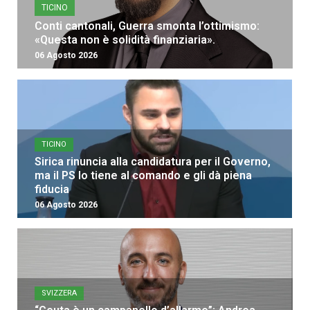
TICINO
Conti cantonali, Guerra smonta l’ottimismo:
«Questa non è solidità finanziaria».
06 Agosto 2026
TICINO
Sirica rinuncia alla candidatura per il Governo,
ma il PS lo tiene al comando e gli dà piena
fiducia
06 Agosto 2026
SVIZZERA