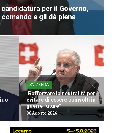
a candidatura per il Governo,
al comando e gli dà piena
SVIZZERA
"Rafforzare la neutralità per
vido
evitare di essere coinvolti in
guerre future"
06 Agosto 2026