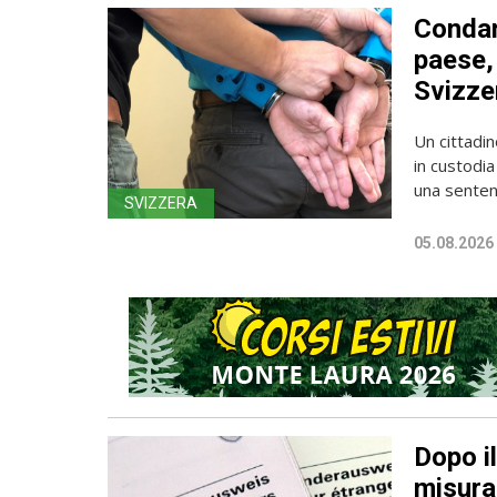
Condan
paese, 
Svizze
Un cittadin
in custodia
una sentenz
SVIZZERA
05.08.2026
Dopo i
misura 