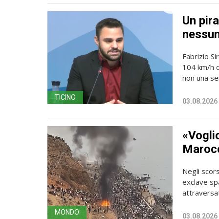
Un pira
nessun
Fabrizio Si
104 km/h do
non una sem
TICINO
03.08.2026
«Vogli
Marocc
Negli scors
exclave spa
attraversato
MONDO
03.08.2026