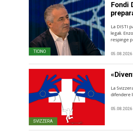
Fondi D
prepara
La DISTI pa
legali. Enz
respinge p
TICINO
05.08.2026
«Diven
La Svizzer
difendere l
05.08.2026
SVIZZERA