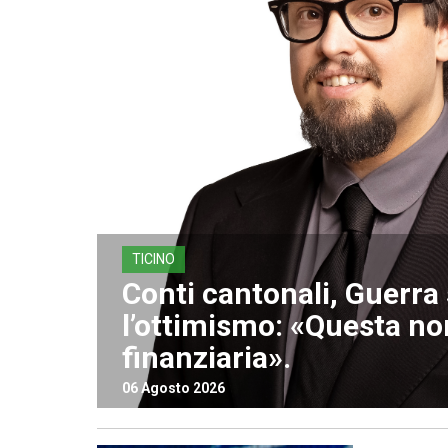
TICINO
Conti cantonali, Guerr
l’ottimismo: «Questa non
finanziaria».
06 Agosto 2026