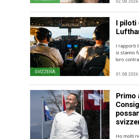
02.08.2026
I pilot
Luftha
I rapporti 
si stanno f
loro contrat
SVIZZERA
01.08.2026
Primo a
Consig
possan
svizzer
Ho molti r