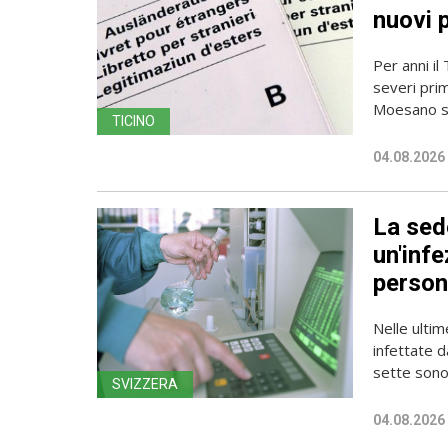
nuovi 
Per anni il
severi pri
Moesano se
TICINO
04.08.2026
La sede
un'infe
person
Nelle ulti
infettate d
sette sono 
SVIZZERA
04.08.2026