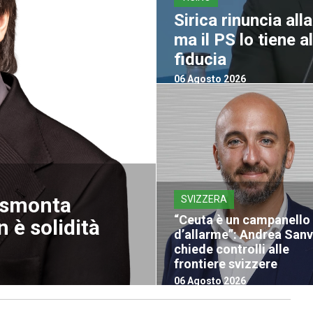
Sirica rinuncia all
ma il PS lo tiene 
fiducia
06 Agosto 2026
a smonta
SVIZZERA
“Ceuta è un campanello
 è solidità
d’allarme”: Andrea San
chiede controlli alle
frontiere svizzere
06 Agosto 2026