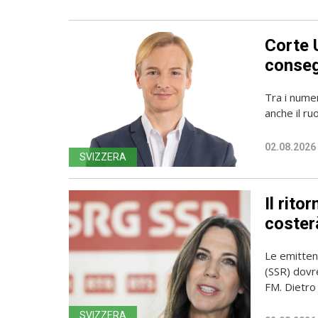
Corte 
conseg
Tra i numer
anche il ru
02.08.2026
SVIZZERA
Il rito
coster
Le emittent
(SSR) dovr
FM. Dietro l
SVIZZERA