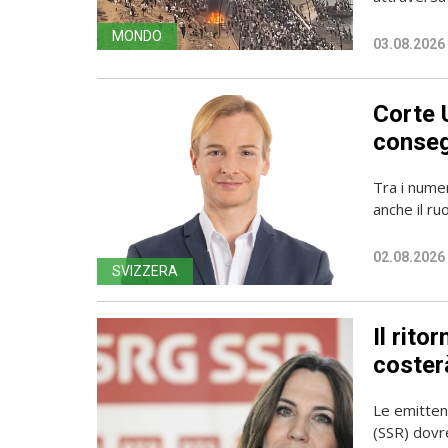
MONDO
03.08.2026
Corte 
conseg
Tra i numer
anche il ru
02.08.2026
SVIZZERA
Il rito
coster
Le emittent
(SSR) dovr