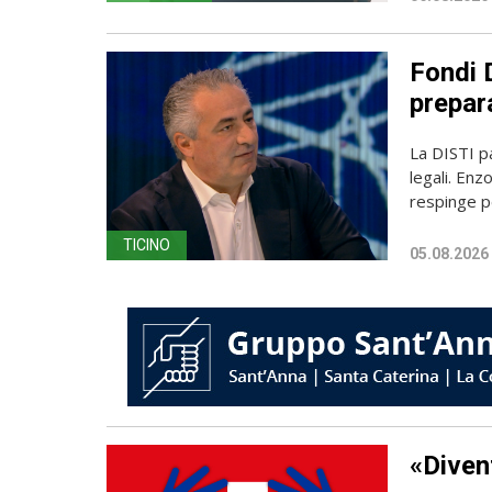
Fondi D
prepara
La DISTI pa
legali. Enz
respinge p
TICINO
05.08.2026
«Diven