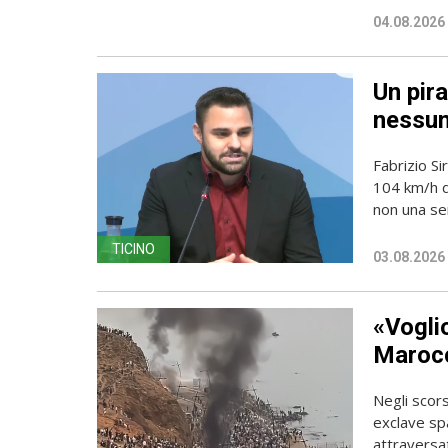
04.08.2026
Un pira
nessun
Fabrizio Si
104 km/h do
non una sem
TICINO
03.08.2026
«Vogli
Marocc
Negli scors
exclave spa
attraversato