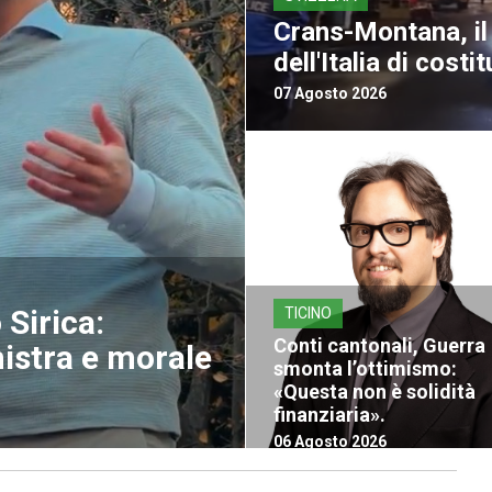
Crans-Montana, il 
dell'Italia di costit
07 Agosto 2026
Sirica:
TICINO
Conti cantonali, Guerra
nistra e morale
smonta l’ottimismo:
«Questa non è solidità
finanziaria».
06 Agosto 2026