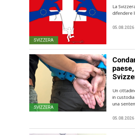
La Svizzer
difendere l
05.08.2026
SVIZZERA
Condan
paese, 
Svizze
Un cittadin
in custodia
una sentenz
SVIZZERA
05.08.2026