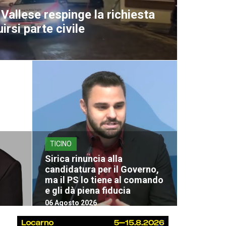
Vallese respinge la richiesta
uirsi parte civile
TICINO
Sirica rinuncia alla
candidatura per il Governo,
ma il PS lo tiene al comando
e gli dà piena fiducia
06 Agosto 2026