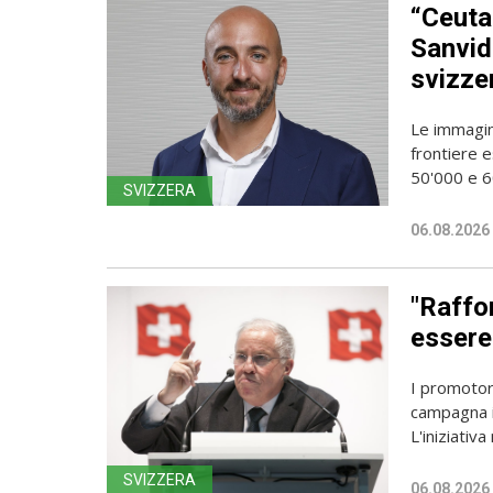
“Ceuta
Sanvido
svizze
Le immagin
frontiere e
50'000 e 60
SVIZZERA
06.08.2026
"Raffor
essere 
I promotori
campagna i
L'iniziativa 
SVIZZERA
06.08.2026