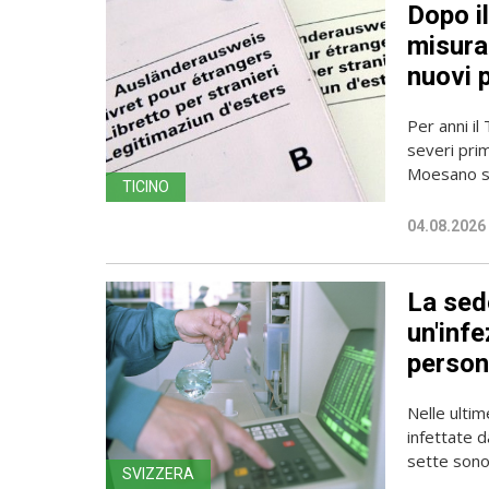
Dopo i
misura 
nuovi 
Per anni il
severi pri
Moesano se
TICINO
04.08.2026
La sede
un'infe
person
Nelle ulti
infettate d
sette sono 
SVIZZERA