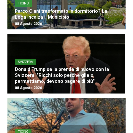
TICINO
Parco Ciani trasformato in dormitorio? La
Lega incalza il Municipio
08 Agosto 2026
SVIZZERA
Donald Trump se la prende di nuovo con la
Svizzera: "Ricchi solo perchè glielo
permettiamo, devono pagare di più"
08 Agosto 2026
TICINO