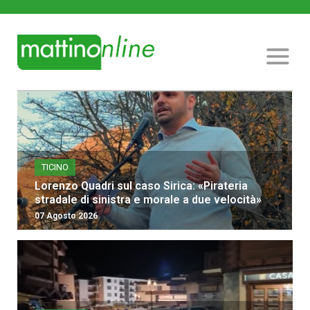
TICINO
Lorenzo Quadri sul caso Sirica: «Pirateria
stradale di sinistra e morale a due velocità»
07 Agosto 2026