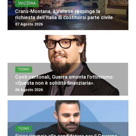
SVIZZERA
Crans-Montana, il Vallese respinge la
richiesta dell'Italia di costituirsi parte civile
07 Agosto 2026
TICINO
Conti cantonali, Guerra smonta l’ottimismo:
«Questa non è solidità finanziaria».
06 Agosto 2026
TICINO