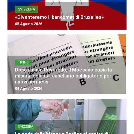
SVIZZERA
«Diventeremo il bancomat di Bruxelles»
05 Agosto 2026
TICINO
Dopo il caso Roveredo, il Moesano copia la
misura leghista: casellario obbligatorio per i
nuovi permessi
04 Agosto 2026
SVIZZERA