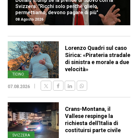
Donald Trump se la prende di nuovo con la
Svizzera: "Ricchi solo perchè glielo
permettiamo, devono pagare di più"
08 Agosto 2026
Lorenzo Quadri sul caso
Sirica: «Pirateria stradale
di sinistra e morale a due
velocità»
TICINO
07.08.2026
Crans-Montana, il
Vallese respinge la
richiesta dell'Italia di
costituirsi parte civile
SVIZZERA