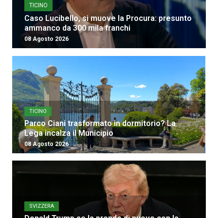
TICINO
Caso Lucibello, si muove la Procura: presunto
ammanco da 300 mila franchi
08 Agosto 2026
TICINO
Parco Ciani trasformato in dormitorio? La
Lega incalza il Municipio
08 Agosto 2026
SVIZZERA