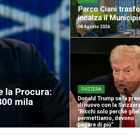
Parco Ciani trasf
incalza il Municipi
08 Agosto 2026
e la Procura:
SVIZZERA
Donald Trump se la pre
00 mila
di nuovo con la Svizzera
"Ricchi solo perchè glie
permettiamo, devono
pagare di più"
08 Agosto 2026