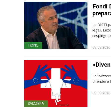
Fondi D
prepara
La DISTI pa
legali. Enz
respinge p
TICINO
05.08.2026
«Diven
La Svizzer
difendere l
05.08.2026
SVIZZERA