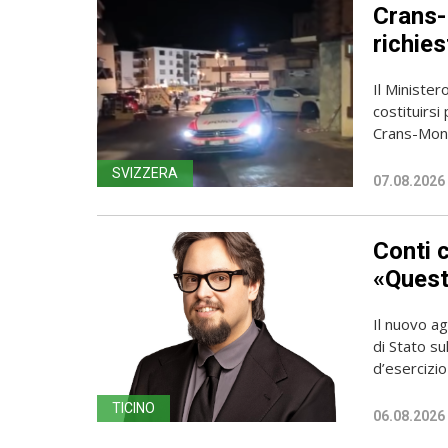
Crans-
richies
Il Ministero
costituirsi
Crans-Mont
SVIZZERA
07.08.2026
Conti 
«Questa
Il nuovo ag
di Stato su
d’esercizio 
TICINO
06.08.2026