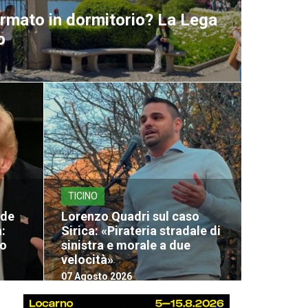
ormato in dormitorio? La Lega
o
TICINO
nde
Lorenzo Quadri sul caso
:
Sirica: «Pirateria stradale di
lo
sinistra e morale a due
velocità»
07 Agosto 2026