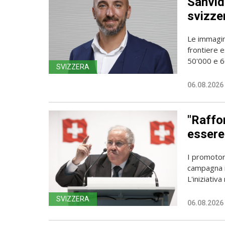
Sanvido
svizze
Le immagin
frontiere e
50'000 e 60
SVIZZERA
06.08.2026
"Raffor
essere 
I promotori
campagna i
L'iniziativa 
SVIZZERA
06.08.2026