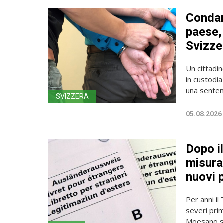
Condan
paese, 
Svizze
Un cittadin
in custodia
una sentenz
SVIZZERA
05.08.2026
Dopo i
misura 
nuovi 
Per anni il
severi pri
Moesano se