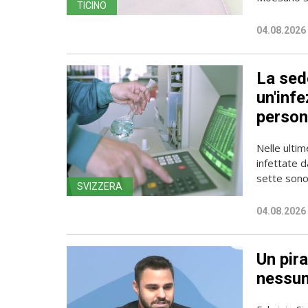
TICINO
04.08.2026
La sede
un'infe
person
Nelle ulti
infettate d
sette sono 
SVIZZERA
04.08.2026
Un pira
nessun