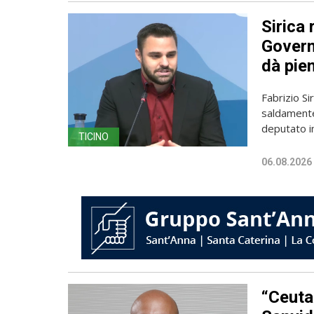
Sirica 
Governo
dà pien
Fabrizio Sir
saldamente
deputato in
TICINO
06.08.2026
“Ceuta