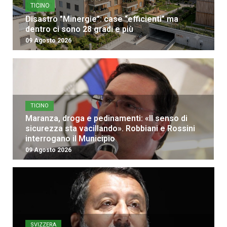
TICINO
Disastro "Minergie": case “efficienti” ma
dentro ci sono 28 gradi e più
09 Agosto 2026
TICINO
Maranza, droga e pedinamenti: «Il senso di
sicurezza sta vacillando». Robbiani e Rossini
interrogano il Municipio
09 Agosto 2026
SVIZZERA