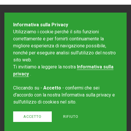
Informativa sulla Privacy
Utilizziamo i cookie perché il sito funzioni
correttamente e per fornirti continuamente la
migliore esperienza di navigazione possibile,
nonché per eseguire analisi sull'utilizzo del nostro
sito web.
Redazione Mattinonline
Ti invitiamo a leggere la nostra
Informativa sulla
Editore Rotostampa SA
redazione@mattinonline.ch
privacy
.
Normativa Privacy (GDPR)
Cliccando su -
Accetto
- confermi che sei
Sito creato da
Redesign
d'accordo con la nostra Informativa sulla privacy e
sull'utilizzo di cookies nel sito.
ACCETTO
RIFIUTO