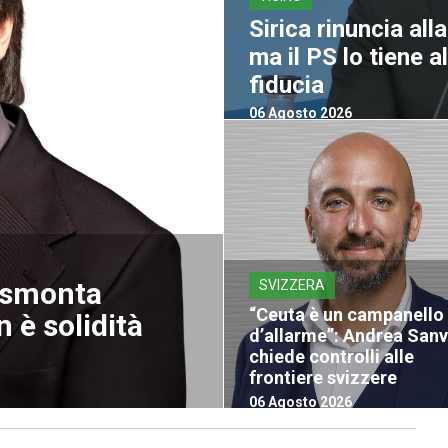
Sirica rinuncia all
ma il PS lo tiene 
fiducia
06 Agosto 2026
a smonta
SVIZZERA
“Ceuta è un campanello
 è solidità
d’allarme”: Andrea San
chiede controlli alle
frontiere svizzere
06 Agosto 2026