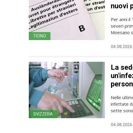
nuovi 
Per anni il
severi pri
Moesano se
TICINO
04.08.2026
La sede
un'infe
person
Nelle ulti
infettate d
sette sono 
SVIZZERA
04.08.2026