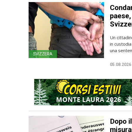
Condan
paese, 
Svizze
Un cittadin
in custodia
una sentenz
SVIZZERA
05.08.2026
Dopo i
misura 