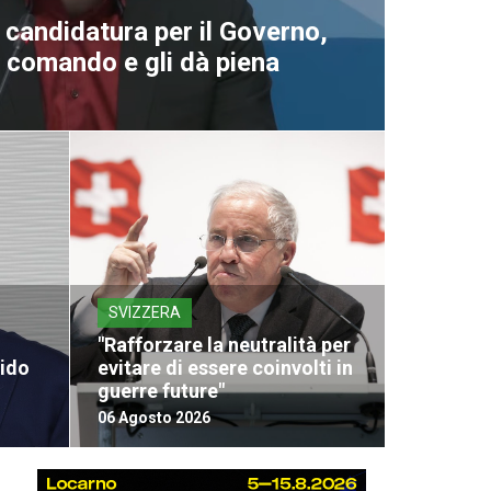
a candidatura per il Governo,
al comando e gli dà piena
SVIZZERA
"Rafforzare la neutralità per
vido
evitare di essere coinvolti in
guerre future"
06 Agosto 2026