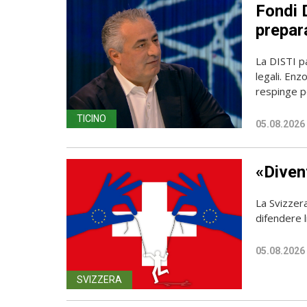
Fondi D
prepara
La DISTI pa
legali. Enz
respinge p
TICINO
05.08.2026
«Diven
La Svizzer
difendere l
05.08.2026
SVIZZERA