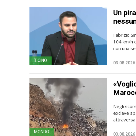
Un pira
nessun
Fabrizio Si
104 km/h do
non una sem
TICINO
03.08.2026
«Vogli
Marocc
Negli scors
exclave spa
attraversato
MONDO
03.08.2026