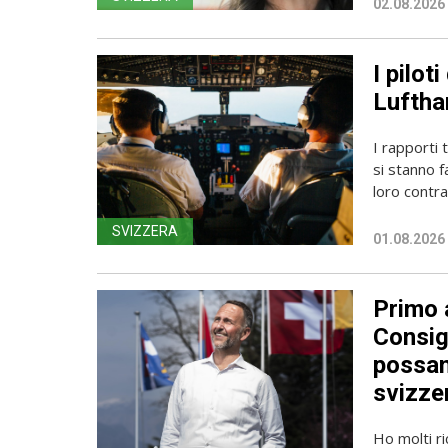
02.08.2026
I pilot
Luftha
I rapporti 
si stanno f
loro contrat
SVIZZERA
01.08.2026
Primo a
Consig
possan
svizzer
Ho molti r