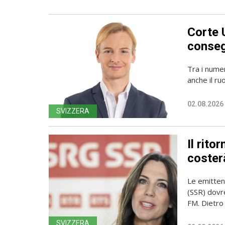
Corte 
conseg
Tra i numer
anche il ru
02.08.2026
SVIZZERA
Il rito
coster
Le emittent
(SSR) dovr
FM. Dietro l
SVIZZERA