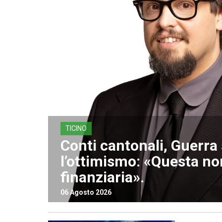
TICINO
Conti cantonali, Guerr
l’ottimismo: «Questa non
finanziaria».
06 Agosto 2026