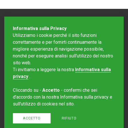
Informativa sulla Privacy
Utilizziamo i cookie perché il sito funzioni
correttamente e per fornirti continuamente la
migliore esperienza di navigazione possibile,
nonché per eseguire analisi sull'utilizzo del nostro
sito web.
Redazione Mattinonline
Ti invitiamo a leggere la nostra
Informativa sulla
Editore Rotostampa SA
redazione@mattinonline.ch
privacy
.
Normativa Privacy (GDPR)
Cliccando su -
Accetto
- confermi che sei
Sito creato da
Redesign
d'accordo con la nostra Informativa sulla privacy e
sull'utilizzo di cookies nel sito.
ACCETTO
RIFIUTO