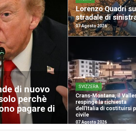
Lorenzo Quadri sul
stradale di sinist
07 Agosto 2026
nde di nuovo
SVIZZERA
Crans-Montana, il Valle
 solo perchè
respinge la richiesta
ono pagare di
dell'Italia di costituirsi 
civile
07 Agosto 2026