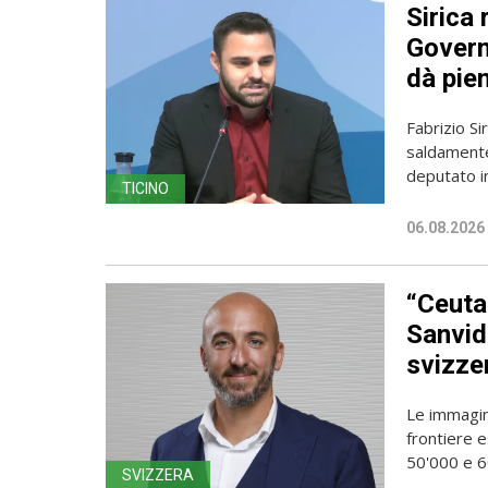
Sirica 
Governo
dà pien
Fabrizio Sir
saldamente
deputato in
TICINO
06.08.2026
“Ceuta
Sanvido
svizze
Le immagin
frontiere e
50'000 e 60
SVIZZERA