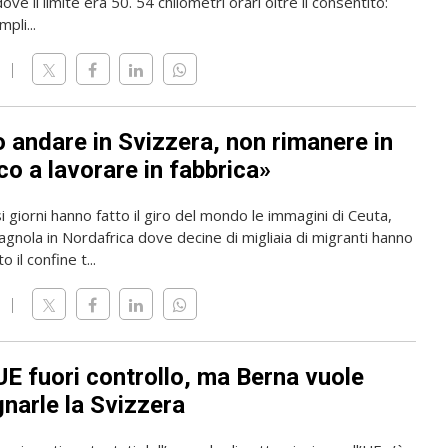
ve il limite era 50. 54 chilometri orari oltre il consentito:
pli...
o andare in Svizzera, non rimanere in
o a lavorare in fabbrica»
i giorni hanno fatto il giro del mondo le immagini di Ceuta,
gnola in Nordafrica dove decine di migliaia di migranti hanno
 il confine t...
UE fuori controllo, ma Berna vuole
narle la Svizzera