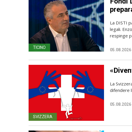
Fondi D
prepara
La DISTI pa
legali. Enz
respinge p
TICINO
05.08.2026
«Diven
La Svizzer
difendere l
05.08.2026
SVIZZERA