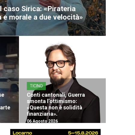
 caso Sirica: «Pirateria
ra e morale a due velocità»
TICINO
se
Conti cantonali, Guerra
smonta l’ottimismo:
parte
«Questa non è solidità
finanziaria».
06 Agosto 2026