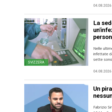
04.08.2026
La sede
un'infe
person
Nelle ulti
infettate d
sette sono 
SVIZZERA
04.08.2026
Un pira
nessun
Fabrizio Si