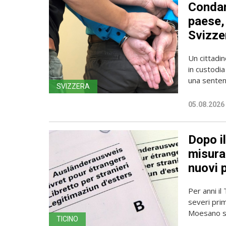
Condan
paese, 
Svizze
Un cittadin
in custodia
una sentenz
SVIZZERA
05.08.2026
Dopo i
misura 
nuovi 
Per anni il
severi pri
Moesano se
TICINO