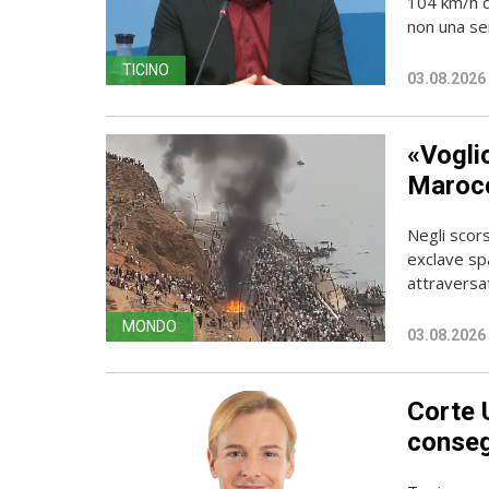
104 km/h do
non una sem
TICINO
03.08.2026
«Vogli
Marocc
Negli scors
exclave spa
attraversato
MONDO
03.08.2026
Corte 
conseg