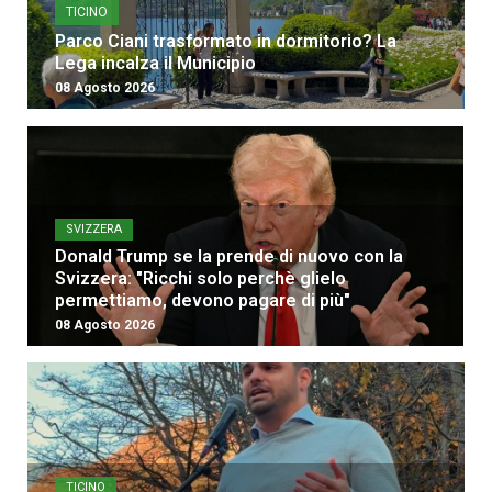
TICINO
Parco Ciani trasformato in dormitorio? La
Lega incalza il Municipio
08 Agosto 2026
SVIZZERA
Donald Trump se la prende di nuovo con la
Svizzera: "Ricchi solo perchè glielo
permettiamo, devono pagare di più"
08 Agosto 2026
TICINO