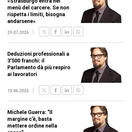
«Strasburgo entra nel
menù del carcere. Se non
rispetta i limiti, bisogna
andarsene»
29.07.2026
Deduzioni professionali a
3’500 franchi: il
Parlamento dà più respiro
ai lavoratori
13.06.2026
Michele Guerra: “Il
margine c’è, basta
mettere ordine nella