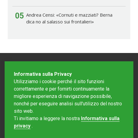
05
Andrea Censi: «Cornuti e mazziati? Berna
dica no al salasso sui frontalieri»
Informativa sulla Privacy
Utilizziamo i cookie perché il sito funzioni
correttamente e per fornirti continuamente la
migliore esperienza di navigazione possibile,
nonché per eseguire analisi sull'utilizzo del nostro
sito web.
Redazione Mattinonline
Ti invitiamo a leggere la nostra
Informativa sulla
Editore Rotostampa SA
redazione@mattinonline.ch
privacy
.
Normativa Privacy (GDPR)