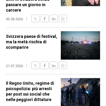
passare un giorno in
carcere
05.08.2026
Svizzera paese di festival,
ma la metà rischia di
scomparire
21.07.2026
Il Regno Unito, regime di
psicopolizia: più arresti
per post sui social che
nelle peggiori dittature