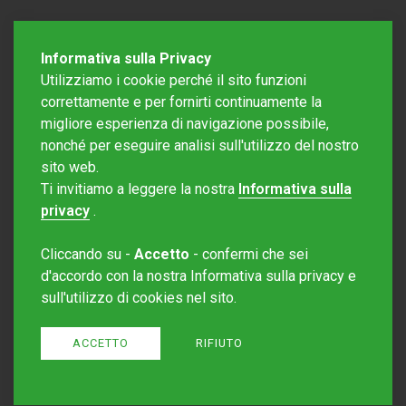
Informativa sulla Privacy
Utilizziamo i cookie perché il sito funzioni
correttamente e per fornirti continuamente la
migliore esperienza di navigazione possibile,
nonché per eseguire analisi sull'utilizzo del nostro
sito web.
Redazione Mattinonline
Ti invitiamo a leggere la nostra
Informativa sulla
Editore Rotostampa SA
redazione@mattinonline.ch
privacy
.
Normativa Privacy (GDPR)
Cliccando su -
Accetto
- confermi che sei
Sito creato da
Redesign
d'accordo con la nostra Informativa sulla privacy e
sull'utilizzo di cookies nel sito.
ACCETTO
RIFIUTO