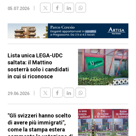
05.07.2026
Lista unica LEGA-UDC
saltata: il Mattino
sosterrà solo i candidati
in cui si riconosce
29.06.2026
"Gli svizzeri hanno scelto
di avere più immigrati",
come la stampa estera