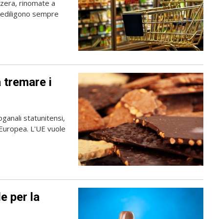
izzera, rinomate a
 prediligono sempre
 tremare i
oganali statunitensi,
 Europea. L'UE vuole
le per la