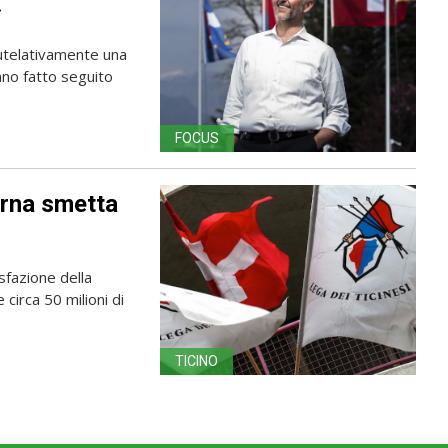
»
autelativamente una
anno fatto seguito
FOCUS
erna smetta
sfazione della
 circa 50 milioni di
TICINO