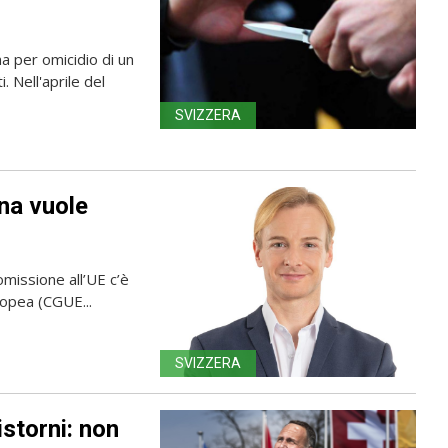
a per omicidio di un
 Nell'aprile del
SVIZZERA
rna vuole
omissione all’UE c’è
uropea (CGUE...
SVIZZERA
istorni: non