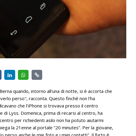
rna quando, intorno all'una di notte, si è accorta che
i averlo perso", racconta. Questo finché non l'ha
ndicavano che l'iPhone si trovava presso il centro
ne di Lyss. Domenica, prima di recarsi al centro, ha
 centro per richiedenti asilo non ha potuto aiutarmi
piega la 21enne al portale “20 minutes”. Per la giovane,
o perso anche le mie foto e i miei contatti". Il furto è