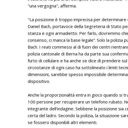
"una vergogna", afferma.
"La posizione è troppo imprecisa per determinare c
Daniel Bach, portavoce della Segreteria di Stato p
stanza e ogni armadietto. Per farlo, dovremmo chied
consenso, ci manca la base legale”. Solo la polizia 
Bach. I reati commessi al di fuori dei centri rientrano
polizia cantonale di Berna ha da parte sua confer
furto di cellulare e ha anche se dice di prendere s
circostanze di ogni caso ha sottolineato i limiti tecni
dimensioni, sarebbe spesso impossibile determinare
dispositivo.
Anche la proporzionalità entra in gioco quando si tra
100 persone per recuperare un telefono rubato. Ne
integrante dell'indagine. Sebbene la posizione sia c
certa del ladro. Secondo la polizia, la situazione sa
se fossero disponibili altri elementi.