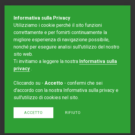
Informativa sulla Privacy
Utilizziamo i cookie perché il sito funzioni
correttamente e per fornirti continuamente la
migliore esperienza di navigazione possibile,
nonché per eseguire analisi sull'utilizzo del nostro
sito web.
Redazione Mattinonline
Ti invitiamo a leggere la nostra
Informativa sulla
Editore Rotostampa SA
redazione@mattinonline.ch
privacy
.
Normativa Privacy (GDPR)
Cliccando su -
Accetto
- confermi che sei
Sito creato da
Redesign
d'accordo con la nostra Informativa sulla privacy e
sull'utilizzo di cookies nel sito.
ACCETTO
RIFIUTO