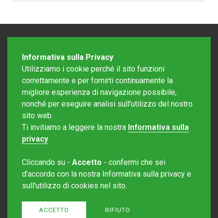
Informativa sulla Privacy
Utilizziamo i cookie perché il sito funzioni
correttamente e per fornirti continuamente la
migliore esperienza di navigazione possibile,
nonché per eseguire analisi sull'utilizzo del nostro
sito web.
Redazione Mattinonline
Ti invitiamo a leggere la nostra
Informativa sulla
Editore Rotostampa SA
redazione@mattinonline.ch
privacy
.
Normativa Privacy (GDPR)
Cliccando su -
Accetto
- confermi che sei
Sito creato da
Redesign
d'accordo con la nostra Informativa sulla privacy e
sull'utilizzo di cookies nel sito.
ACCETTO
RIFIUTO