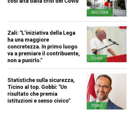
così alta dalla crisi del Covid
SVIZZERA
Zali: "L’iniziativa della Lega
ha una maggiore
concretezza. In primo luogo
va a premiare il contribuente,
TICINO
non a punirlo."
Statistiche sulla sicurezza,
Ticino al top. Gobbi: "Un
risultato che premia
istituzioni e senso civico"
TICINO