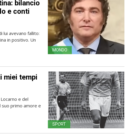
tina: bilancio
lo e conti
lui avevano fallito:
tina in positivo. Un
MONDO
i miei tempi
 Locarno e del
il suo primo amore e
SPORT