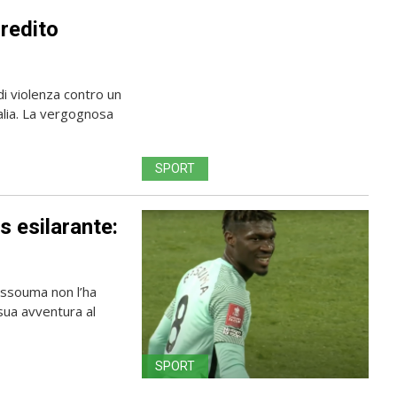
gredito
i violenza contro un
Italia. La vergognosa
SPORT
s esilarante:
ssouma non l’ha
 sua avventura al
SPORT