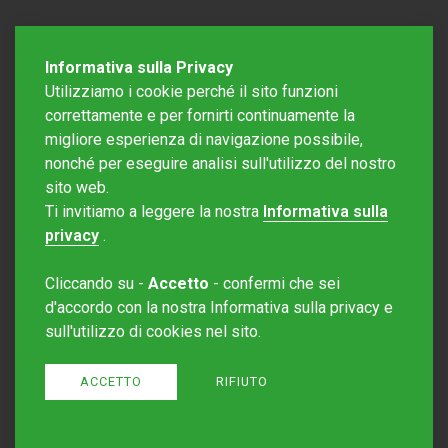
Informativa sulla Privacy
Utilizziamo i cookie perché il sito funzioni
correttamente e per fornirti continuamente la
migliore esperienza di navigazione possibile,
nonché per eseguire analisi sull'utilizzo del nostro
sito web.
Redazione Mattinonline
Ti invitiamo a leggere la nostra
Informativa sulla
Editore Rotostampa SA
redazione@mattinonline.ch
privacy
.
Normativa Privacy (GDPR)
Cliccando su -
Accetto
- confermi che sei
Sito creato da
Redesign
d'accordo con la nostra Informativa sulla privacy e
sull'utilizzo di cookies nel sito.
ACCETTO
RIFIUTO