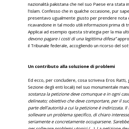
nazionalità pakistana che nel suo Paese era stata i
l’islam. Confesso che in qualche occasione, pur sap
presentavo ugualmente giusto per prendere nota de
ricavandone in tal modo utili informazioni prima di t
Applicai ad esempio questa strategia per la mia ultima
devono pagare i costi di una legittima difesa”
approv
il Tribunale federale, accogliendo un ricorso del so
Un contributo alla soluzione di problemi
Ed ecco, per concludere, cosa scriveva Eros Ratti, 
Sezione degli enti locali) nel suo monumentale man
sostanza
la petizione deve comunque e in ogni cas
delineato; obiettivo che deve comportare, per il 
parte dell’autorità a cui la petizione è indirizzata. 
sollevare un problema specifico, di chiaro interesse 
seriamente e concretamente occuparsene. Sarebbe v
per sollevare problemi utopici (…). La petizione de