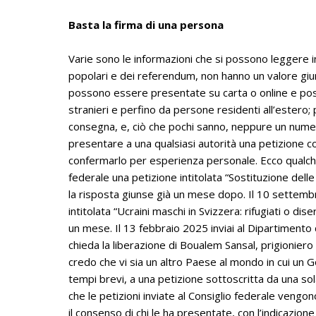
Basta la firma di una persona
Varie sono le informazioni che si possono leggere in 
popolari e dei referendum, non hanno un valore giur
possono essere presentate su carta o online e po
stranieri e perfino da persone residenti all’estero; 
consegna, e, ciò che pochi sanno, neppure un numer
presentare a una qualsiasi autorità una petizione c
confermarlo per esperienza personale. Ecco qualch
federale una petizione intitolata “Sostituzione delle
la risposta giunse già un mese dopo. Il 10 settemb
intitolata “Ucraini maschi in Svizzera: rifugiati o di
un mese. Il 13 febbraio 2025 inviai al Dipartimento d
chieda la liberazione di Boualem Sansal, prigioniero po
credo che vi sia un altro Paese al mondo in cui un Go
tempi brevi, a una petizione sottoscritta da una so
che le petizioni inviate al Consiglio federale vengo
il consenso di chi le ha presentate, con l’indicazione