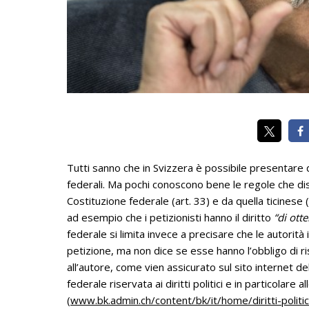
Tutti sanno che in Svizzera è possibile presentare de
federali. Ma pochi conoscono bene le regole che disci
Costituzione federale (art. 33) e da quella ticinese (
ad esempio che i petizionisti hanno il diritto
“di ott
federale si limita invece a precisare che le autorit
petizione, ma non dice se esse hanno l’obbligo di r
all’autore, come vien assicurato sul sito internet de
federale riservata ai diritti politici e in particolare al
(
www.bk.admin.ch/content/bk/it/home/diritti-politici