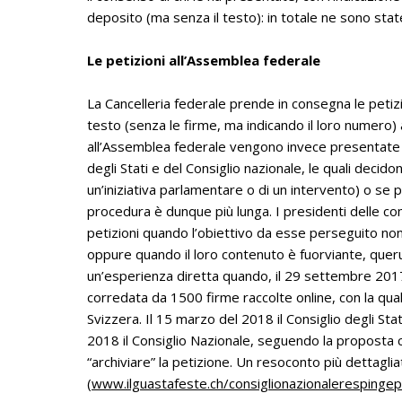
deposito (ma senza il testo): in totale ne sono sta
Le petizioni all’Assemblea federale
La Cancelleria federale prende in consegna le petizio
testo (senza le firme, ma indicando il loro numero)
all’Assemblea federale vengono invece presentate 
degli Stati e del Consiglio nazionale, le quali decid
un’iniziativa parlamentare o di un intervento) o se 
procedura è dunque più lunga. I presidenti delle 
petizioni quando l’obiettivo da esse perseguito non
oppure quando il loro contenuto è fuorviante, quer
un’esperienza diretta quando, il 29 settembre 2017
corredata da 1500 firme raccolte online, con la quale
Svizzera. Il 15 marzo del 2018 il Consiglio degli St
2018 il Consiglio Nazionale, seguendo la proposta 
“archiviare” la petizione. Un resoconto più dettagli
(
www.ilguastafeste.ch/consiglionazionalerespingep