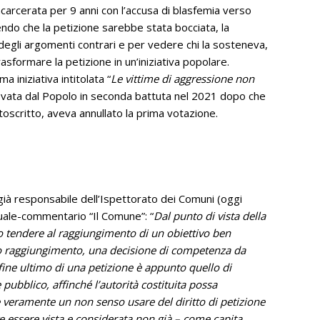
ncarcerata per 9 anni con l’accusa di blasfemia verso
endo che la petizione sarebbe stata bocciata, la
gli argomenti contrari e per vedere chi la sosteneva,
rasformare la petizione in un’iniziativa popolare.
 iniziativa intitolata “
Le vittime di aggressione non
ata dal Popolo in seconda battuta nel 2021 dopo che
ttoscritto, aveva annullato la prima votazione.
già responsabile dell’Ispettorato dei Comuni (oggi
uale-commentario “Il Comune”: “
Dal punto di vista della
o tendere al raggiungimento di un obiettivo ben
suo raggiungimento, una decisione di competenza da
Il fine ultimo di una petizione è appunto quello di
pubblico, affinché l’autorità costituita possa
eramente un non senso usare del diritto di petizione
ve essere vista e considerata non già – come capita