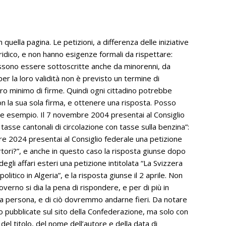
quella pagina. Le petizioni, a differenza delle iniziative
idico, e non hanno esigenze formali da rispettare:
ssono essere sottoscritte anche da minorenni, da
per la loro validità non è previsto un termine di
o minimo di firme. Quindi ogni cittadino potrebbe
on la sua sola firma, e ottenere una risposta. Posso
e esempio. Il 7 novembre 2004 presentai al Consiglio
 tasse cantonali di circolazione con tasse sulla benzina”:
re 2024 presentai al Consiglio federale una petizione
sertori?”, e anche in questo caso la risposta giunse dopo
egli affari esteri una petizione intitolata “La Svizzera
litico in Algeria”, e la risposta giunse il 2 aprile. Non
verno si dia la pena di rispondere, e per di più in
la persona, e di ciò dovremmo andarne fieri. Da notare
no pubblicate sul sito della Confederazione, ma solo con
 del titolo, del nome dell’autore e della data di