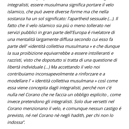
integralisti, essere musulmana significa portare il velo
islamico, che può avere diverse forme ma che nella
sostanza ha un sol significato: l’apartheid sessuale (…). Il
fatto che il velo islamico sia più o meno tollerato nei
servizi pubblici in gran parte dell’Europa é rivelatore di
una mentalità largamente diffusa secondo cui esso fa
parte dell’ «identità collettiva musulmana » e che dunque
la sua proibizione equivarrebbe a essere intolleranti e
razzisti, visto che dopotutto si tratta di una questione di
libertà individuale (…) Ma accettando il velo noi
contribuiamo inconsapevolmente a rinforzare e a
modellare l’ « identità collettiva musulmana » così come
essa viene concepita dagli integralisti, perché non c’é
nulla nel Corano che ne faccia un obbligo esplicito , come
invece pretendono gli integralisti. Solo due versetti nel
Corano menzionano il velo, e comunque nessun castigo é
previsto, né nel Corano nè negli hadith, per chi non lo
indossa”.