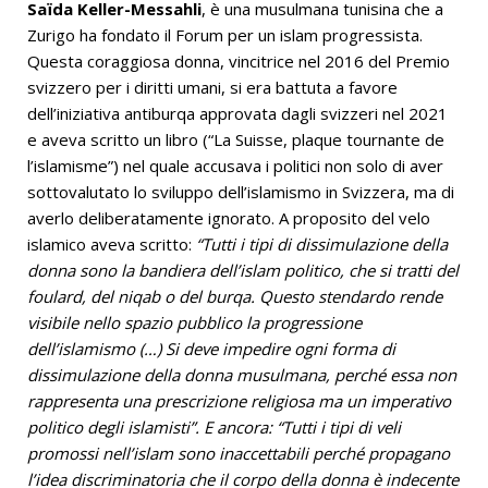
Saïda Keller-Messahli
, è una musulmana tunisina che a
Zurigo ha fondato il Forum per un islam progressista.
Questa coraggiosa donna, vincitrice nel 2016 del Premio
svizzero per i diritti umani, si era battuta a favore
dell’iniziativa antiburqa approvata dagli svizzeri nel 2021
e aveva scritto un libro (“La Suisse, plaque tournante de
l’islamisme”) nel quale accusava i politici non solo di aver
sottovalutato lo sviluppo dell’islamismo in Svizzera, ma di
averlo deliberatamente ignorato. A proposito del velo
islamico aveva scritto:
“Tutti i tipi di dissimulazione della
donna sono la bandiera dell’islam politico, che si tratti del
foulard, del niqab o del burqa. Questo stendardo rende
visibile nello spazio pubblico la progressione
dell’islamismo (…) Si deve impedire ogni forma di
dissimulazione della donna musulmana, perché essa non
rappresenta una prescrizione religiosa ma un imperativo
politico degli islamisti”. E ancora: “Tutti i tipi di veli
promossi nell’islam sono inaccettabili perché propagano
l’idea discriminatoria che il corpo della donna è indecente