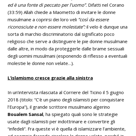
ed è una fonte di peccato per l’uomo”.
Difatti nel Corano
(33:59) Allah chiede a Maometto di invitare le donne
musulmane a coprirsi dei loro veli
“così da essere
riconosciute e non essere molestate”:
il velo è dunque una
sorta di marchio discriminatorio dal significato poco
religioso che serve a distinguere le pie donne musulmane
dalle altre, in modo da proteggerle dalle brame sessuali
degli uomini musulmani (esponendo di riflesso a eventuali
molestie le donne non velate…).
L’islamismo cresce grazie alla sinistra
In un’intervista rilasciata al Corriere del Ticino il 5 giugno
2018 (titolo: “C’è un piano degli islamisti per conquistare
l’Europa”), il grande scrittore musulmano algerino
Boualem Sansal
, ha spiegato quali sono le strategie
usate dagli islamisti per indottrinare e convertire gli
“infedeli”. Fra queste vi è quella di islamizzare l’ambiente,
ad esempio facendo circolare le donne velate, perché in