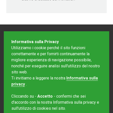
Informativa sulla Privacy
Utilizziamo i cookie perché il sito funzioni
correttamente e per fornirti continuamente la
migliore esperienza di navigazione possibile,
nonché per eseguire analisi sull'utilizzo del nostro
sito web.
Redazione Mattinonline
Ti invitiamo a leggere la nostra
Informativa sulla
Editore Rotostampa SA
redazione@mattinonline.ch
privacy
.
Normativa Privacy (GDPR)
Cliccando su -
Accetto
- confermi che sei
Sito creato da
Redesign
d'accordo con la nostra Informativa sulla privacy e
sull'utilizzo di cookies nel sito.