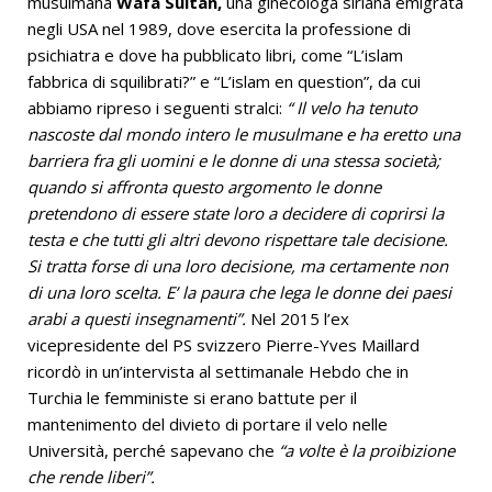
musulmana
Wafa Sultan,
una ginecologa siriana emigrata
negli USA nel 1989, dove esercita la professione di
psichiatra e dove ha pubblicato libri, come “L’islam
fabbrica di squilibrati?” e “L’islam en question”, da cui
abbiamo ripreso i seguenti stralci:
“ Il velo ha tenuto
nascoste dal mondo intero le musulmane e ha eretto una
barriera fra gli uomini e le donne di una stessa società;
quando si affronta questo argomento le donne
pretendono di essere state loro a decidere di coprirsi la
testa e che tutti gli altri devono rispettare tale decisione.
Si tratta forse di una loro decisione, ma certamente non
di una loro scelta. E’ la paura che lega le donne dei paesi
arabi a questi insegnamenti”.
Nel 2015 l’ex
vicepresidente del PS svizzero Pierre-Yves Maillard
ricordò in un’intervista al settimanale Hebdo che in
Turchia le femministe si erano battute per il
mantenimento del divieto di portare il velo nelle
Università, perché sapevano che
“a volte è la proibizione
che rende liberi”.