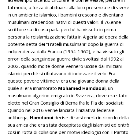
tal modo, a forza di abituarsi alla loro presenza e di vivere
in un ambiente islamico, i bambini crescono e diventano
musulmani credendosi nativi di questi valori. Il 76.enne
scrittore sa di cosa parla perché ha vissuto in prima
persona la reislamizzazione fatta in Algeria ad opera della
potente setta dei “Fratelli musulmani” dopo la guerra di
indipendenza dalla Francia (1954-1962), e ha vissuto gli
orrori della sanguinosa guerra civile svoltasi dal 1992 al
2002, quando molte donne vennero uccise dai miliziani
islamici perché si rifiutavano di indossare il velo. Fra
queste povere vittime vi era una giovane donna della
quale si era innamorato
Mohamed Hamdaoui
, un
musulmano algerino emigrato in Svizzera, dove era stato
eletto nel Gran Consiglio di Berna fra le fila dei socialisti.
Quando nel 2016 venne lanciata l’iniziativa federale
antiburqa,
Hamdaoui
decise di sostenerla in ricordo della
sua amica che era stata decapitata dagli islamisti ed entrò
così in rotta di collisione per motivi ideologici con il Partito