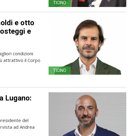
TICINO
oldi e otto
posteggi e
gliori condizioni
 attrattivo il Corpo
TICINO
 a Lugano:
presidente del
ervista ad Andrea