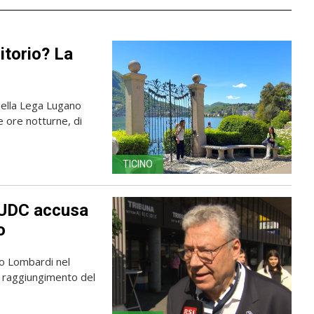
itorio? La
 della Lega Lugano
e ore notturne, di
TICINO
l’UDC accusa
o
po Lombardi nel
l raggiungimento del