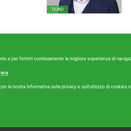
TICINO
ente e per fornirti continuamente la migliore esperienza di navig
vacy
.
e Mattinonline
n la nostra Informativa sulla privacy e sull'utilizzo di cookies ne
Rotostampa SA
@mattinonline.ch
 Privacy (GDPR)
to da
Redesign