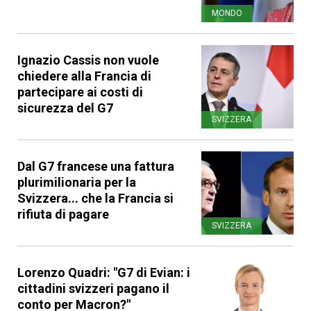
MONDO
Ignazio Cassis non vuole
chiedere alla Francia di
partecipare ai costi di
sicurezza del G7
SVIZZERA
Dal G7 francese una fattura
plurimilionaria per la
Svizzera... che la Francia si
rifiuta di pagare
SVIZZERA
Lorenzo Quadri: "G7 di Evian: i
cittadini svizzeri pagano il
conto per Macron?"