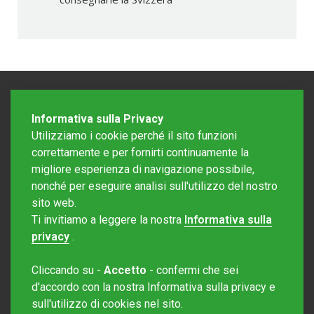
Informativa sulla Privacy
Utilizziamo i cookie perché il sito funzioni
correttamente e per fornirti continuamente la
migliore esperienza di navigazione possibile,
nonché per eseguire analisi sull'utilizzo del nostro
sito web.
Redazione Mattinonline
Ti invitiamo a leggere la nostra
Informativa sulla
Editore Rotostampa SA
redazione@mattinonline.ch
privacy
.
Normativa Privacy (GDPR)
Cliccando su -
Accetto
- confermi che sei
Sito creato da
Redesign
d'accordo con la nostra Informativa sulla privacy e
sull'utilizzo di cookies nel sito.