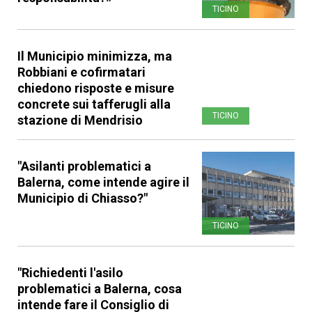
TICINO
Il Municipio minimizza, ma
Robbiani e cofirmatari
chiedono risposte e misure
concrete sui tafferugli alla
TICINO
stazione di Mendrisio
"Asilanti problematici a
Balerna, come intende agire il
Municipio di Chiasso?"
TICINO
"Richiedenti l'asilo
problematici a Balerna, cosa
intende fare il Consiglio di