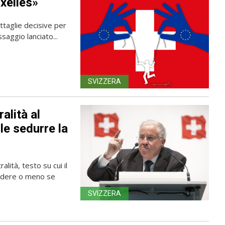
xelles»
ttaglie decisive per
saggio lanciato...
SVIZZERA
ralità al
e sedurre la
alità, testo su cui il
cidere o meno se
SVIZZERA