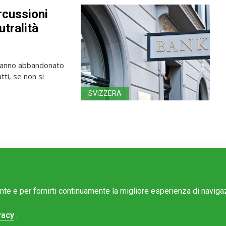
rcussioni
utralità
e hanno abbandonato
tti, se non si
SVIZZERA
ente e per fornirti continuamente la migliore esperienza di navig
vacy
.