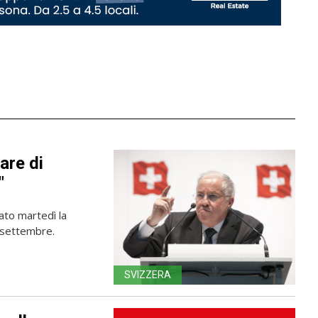
are di
"
iato martedì la
 settembre.
SVIZZERA