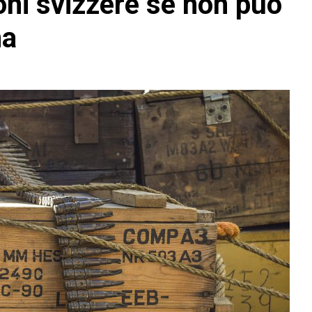
ioni svizzere se non può
na