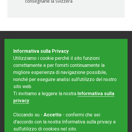
consegnarle la Svizzera
Informativa sulla Privacy
Utilizziamo i cookie perché il sito funzioni
correttamente e per fornirti continuamente la
migliore esperienza di navigazione possibile,
nonché per eseguire analisi sull'utilizzo del nostro
sito web.
Redazione Mattinonline
Ti invitiamo a leggere la nostra
Informativa sulla
Editore Rotostampa SA
redazione@mattinonline.ch
privacy
.
Normativa Privacy (GDPR)
Cliccando su -
Accetto
- confermi che sei
Sito creato da
Redesign
d'accordo con la nostra Informativa sulla privacy e
sull'utilizzo di cookies nel sito.