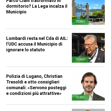
Parco Ciani trasformato in
dormitorio? La Lega incalza il
Municipio
TICINO
Lombardi resta nel Cda di AIL:
l’UDC accusa il Municipio di
ignorare lo statuto
TICINO
Polizia di Lugano, Christian
Tresoldi e otto consiglieri
comunali: «Servono posteggi
e condizioni più attrattive»
TICINO