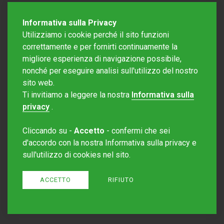
Informativa sulla Privacy
Utilizziamo i cookie perché il sito funzioni
correttamente e per fornirti continuamente la
migliore esperienza di navigazione possibile,
nonché per eseguire analisi sull'utilizzo del nostro
sito web.
Redazione Mattinonline
Ti invitiamo a leggere la nostra
Informativa sulla
Editore Rotostampa SA
redazione@mattinonline.ch
privacy
.
Normativa Privacy (GDPR)
Cliccando su -
Accetto
- confermi che sei
Sito creato da
Redesign
d'accordo con la nostra Informativa sulla privacy e
sull'utilizzo di cookies nel sito.
ACCETTO
RIFIUTO