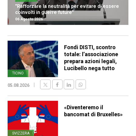
"Rafforzare la neutralità per evitare di essere
coinvolti in guerre future"
06 Agosto 2026
Fondi DISTI, scontro
totale: l’associazione
prepara azioni legali,
Lucibello nega tutto
TICINO
05.08.2026
«Diventeremo il
bancomat di Bruxelles»
SVIZZERA