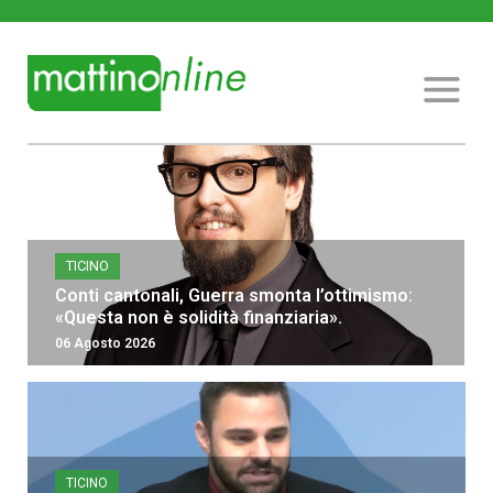
TICINO
Conti cantonali, Guerra smonta l’ottimismo:
«Questa non è solidità finanziaria».
06 Agosto 2026
TICINO