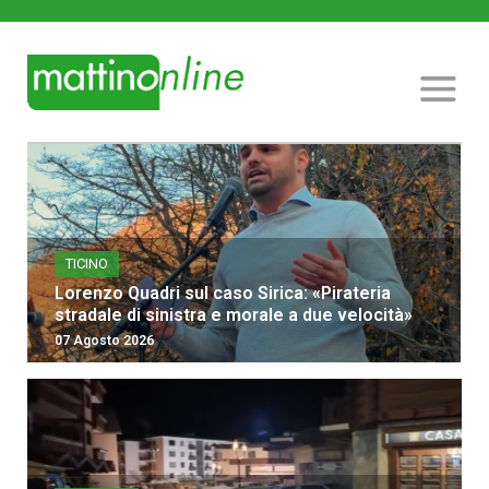
TICINO
Lorenzo Quadri sul caso Sirica: «Pirateria
stradale di sinistra e morale a due velocità»
07 Agosto 2026