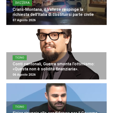
SVIZZERA
Crans-Montana, il Vallese respinge la
richiesta dell'Italia di costituirsi parte civile
07 Agosto 2026
TICINO
Conti cantonali, Guerra smonta l’ottimismo:
«Questa non è solidità finanziaria».
06 Agosto 2026
TICINO