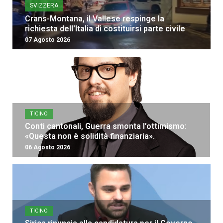
SVIZZERA
Crans-Montana, il Vallese respinge la
richiesta dell'Italia di costituirsi parte civile
07 Agosto 2026
TICINO
Conti cantonali, Guerra smonta l’ottimismo:
«Questa non è solidità finanziaria».
06 Agosto 2026
TICINO