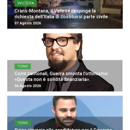
SVIZZERA
Crans-Montana, il Vallese respinge la
richiesta dell'Italia di costituirsi parte civile
07 Agosto 2026
TICINO
Conti cantonali, Guerra smonta l’ottimismo:
«Questa non è solidità finanziaria».
06 Agosto 2026
TICINO