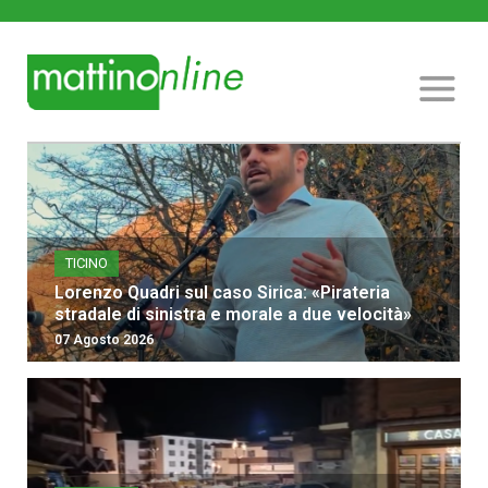
TICINO
Lorenzo Quadri sul caso Sirica: «Pirateria
stradale di sinistra e morale a due velocità»
07 Agosto 2026